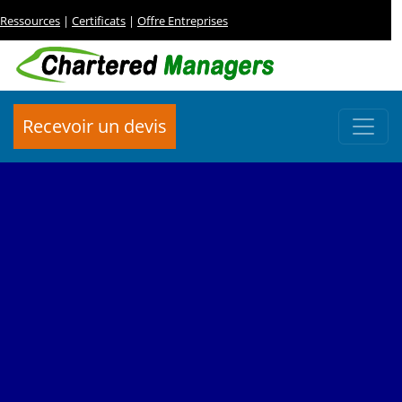
Ressources
|
Certificats
|
Offre Entreprises
Recevoir un devis
FORMATION
Audit et Optimisation de