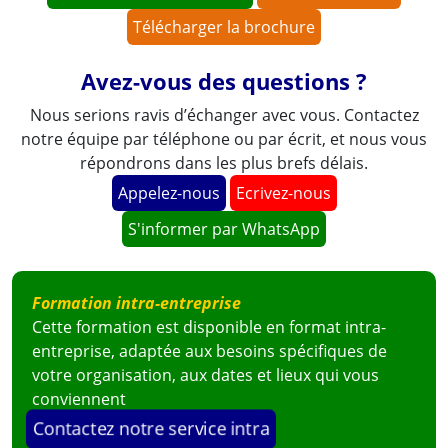
Télécharger la brochure
Avez-vous des questions ?
Nous serions ravis d’échanger avec vous. Contactez
notre équipe par téléphone ou par écrit, et nous vous
répondrons dans les plus brefs délais.
Appelez-nous
Ecrivez-nous
M. Nicolas SONFACK.
S'informer par WhatsApp
Directeur Administratif et Financier
NMI Education
Formation intra-entreprise
Cette formation est disponible en format intra-
entreprise, adaptée aux besoins spécifiques de
Voir la vidéo
votre organisation, aux dates et lieux qui vous
conviennent
Contactez notre service intra