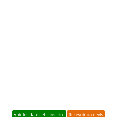
M. Armand Martial D. T.
Auditeur Interne
Afriland First Bank
"Cette formation est venue à point nommé et a
répondu amplement à mes attentes...."
Voir la vidéo
Voir les dates et s'inscrire
Recevoir un devis