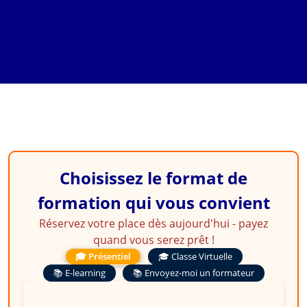
Recouvrement et
Contentieux
Choisissez le format de
formation qui vous convient
Réservez votre place dès aujourd'hui - payez
quand vous serez prêt !
🎓 Présentiel
🎓 Classe Virtuelle
📚 E-learning
📚 Envoyez-moi un formateur