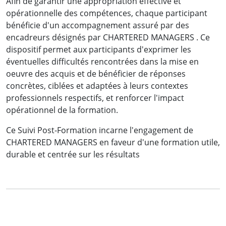
Mme OBOUTI Osmella
Afin de garantir une appropriation effective et
opérationnelle des compétences, chaque participant
Chef de Service Organisations et Développement
bénéficie d'un accompagnement assuré par des
des Carrières
encadreurs désignés par CHARTERED MANAGERS . Ce
Société d'Eau et d'Energie du Gabon
dispositif permet aux participants d'exprimer les
éventuelles difficultés rencontrées dans la mise en
oeuvre des acquis et de bénéficier de réponses
concrètes, ciblées et adaptées à leurs contextes
professionnels respectifs, et renforcer l'impact
Voir la vidéo
opérationnel de la formation.
Ce Suivi Post-Formation incarne l'engagement de
CHARTERED MANAGERS en faveur d'une formation utile,
durable et centrée sur les résultats