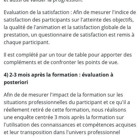
Evaluation de la satisfaction : Afin de mesurer l'indice de
satisfaction des participants sur l'atteinte des objectifs,
la qualité de l'animation et la satisfaction globale de la
prestation, un questionnaire de satisfaction est remis à
chaque participant.
« Désormais, je serai plus efficace dans la
Il est complété par un tour de table pour apporter des
préparation, l'organisation et la tenue des
compléments et de confronter les points de vue.
assemblées, avec la communication qui va avec.
4) 2-3 mois après la formation : évaluation à
J'espère que les prochaines formations que
posteriori
j'aurai à suivre dans votre cabinet auront le
Afin de de mesurer l'impact de la formation sur les
même niveau de technicité (Expertise, maitrise
situations professionnelles du participant et ce qu'il a
du sujet par les intervenants) »
réellement retiré de cette formation, nous réalisons
une enquête centrée 3 mois après la formation sur
Mme Roseline Franche V. [
LinkedIn
]
- LEGAL,
l'utilisation des connaissances et compétences acquises
CLAIMS & UAC Manager,
et leur transposition dans l'univers professionnel