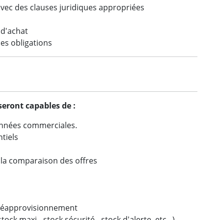
avec des clauses juridiques appropriées
 d'achat
ses obligations
S
 seront capables de :
onnées commerciales.
tiels
s la comparaison des offres
 réapprovisionnement
ock maxi - stock sécurité - stock d'alerte, etc...)