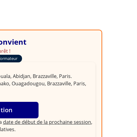
convient
rêt !
formateur
la, Abidjan, Brazzaville, Paris.
ako, Ouagadougou, Brazzaville, Paris,
ation
la
date de début de la prochaine session
,
latives.