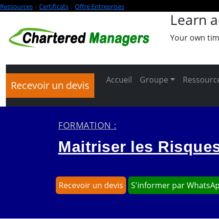
Ressources
|
Certificats
|
Offre Entreprises
Learn a
Your own tim
Accueil
Groupe
Ressource
Recevoir un devis
FORMATION :
Maitriser les Risque
Recevoir un devis
S'informer par WhatsA