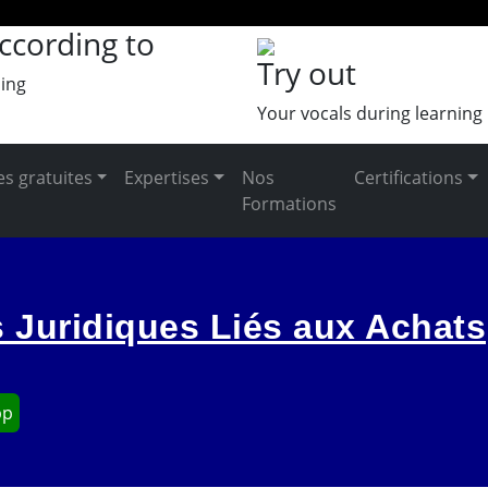
ccording to
Try out
ing
Your vocals during learning
s gratuites
Expertises
Nos
Certifications
Formations
s Juridiques Liés aux Achats
pp