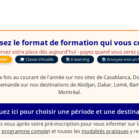
sez le format de formation qui vous 
rvez votre place dès aujourd'hui - payez quand vous serez p
tiel
🎓 Classe Virtuelle
📚 E-learning
📚 Envoyez-moi un 
 fois au courant de l'année sur nos sites de Casablanca, Doua
demande sur nos destinations de Abidjan, Dakar, Lomé, Bam
Montréal.
uez ici pour choisir une période et une destin
s vous après votre pré-inscription pour vous informer sur 
e
programme comple
t et toutes les
modalités pratiques
y re