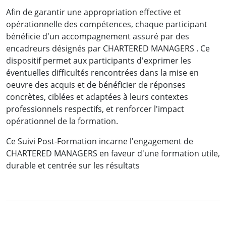
Mme OBOUTI Osmella
Afin de garantir une appropriation effective et
Chef de Service Organisations et Développement
opérationnelle des compétences, chaque participant
des Carrières
bénéficie d'un accompagnement assuré par des
Société d'Eau et d'Energie du Gabon
encadreurs désignés par CHARTERED MANAGERS . Ce
dispositif permet aux participants d'exprimer les
éventuelles difficultés rencontrées dans la mise en
oeuvre des acquis et de bénéficier de réponses
concrètes, ciblées et adaptées à leurs contextes
Voir la vidéo
professionnels respectifs, et renforcer l'impact
opérationnel de la formation.
Ce Suivi Post-Formation incarne l'engagement de
CHARTERED MANAGERS en faveur d'une formation utile,
durable et centrée sur les résultats