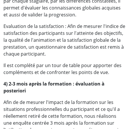
par chaque stagiaire, par les différences constatées, il
permet d'évaluer les connaissances globales acquises
et aussi de valider la progression.
Evaluation de la satisfaction : Afin de mesurer l'indice de
satisfaction des participants sur l'atteinte des objectifs,
la qualité de l'animation et la satisfaction globale de la
prestation, un questionnaire de satisfaction est remis à
« Désormais, je serai plus efficace dans la
chaque participant.
préparation, l'organisation et la tenue des
Il est complété par un tour de table pour apporter des
assemblées, avec la communication qui va avec.
compléments et de confronter les points de vue.
J'espère que les prochaines formations que
j'aurai à suivre dans votre cabinet auront le
4) 2-3 mois après la formation : évaluation à
même niveau de technicité (Expertise, maitrise
posteriori
du sujet par les intervenants) »
Afin de de mesurer l'impact de la formation sur les
situations professionnelles du participant et ce qu'il a
Mme Roseline Franche V. [
LinkedIn
]
- LEGAL,
réellement retiré de cette formation, nous réalisons
CLAIMS & UAC Manager,
une enquête centrée 3 mois après la formation sur