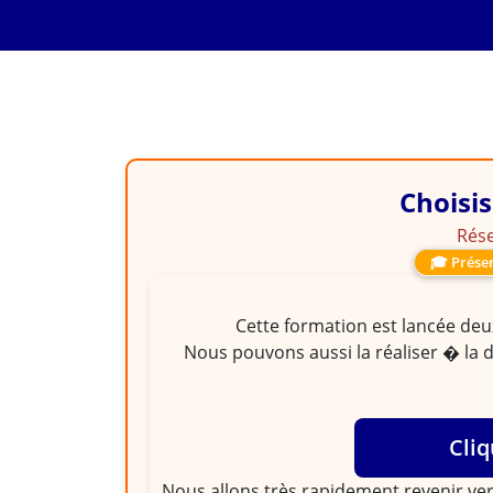
FORMATION
Maitriser Les méthod
achats
Choisis
Rése
🎓 Présen
Cette formation est lancée deux
Nous pouvons aussi la réaliser � la 
Cliq
Nous allons très rapidement revenir ver