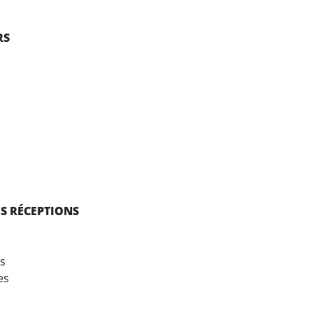
RS
use
ES RÉCEPTIONS
s
es