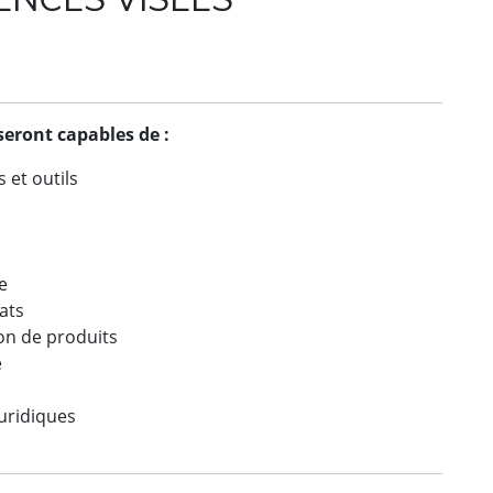
 seront capables de :
 et outils
e
e
ats
ion de produits
e
juridiques