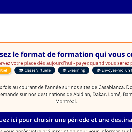
es et outils d'un véritable 
sez le format de formation qui vous 
rvez votre place dès aujourd'hui - payez quand vous serez p
tiel
🎓 Classe Virtuelle
📚 E-learning
📚 Envoyez-moi un 
 fois au courant de l'année sur nos sites de Casablanca, Doua
demande sur nos destinations de Abidjan, Dakar, Lomé, Bam
Montréal.
uez ici pour choisir une période et une destin
s vous après votre pré-inscription pour vous informer sur 