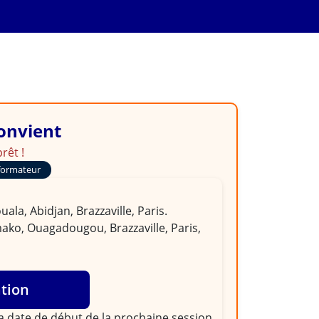
professionnel des
convient
rêt !
formateur
la, Abidjan, Brazzaville, Paris.
ako, Ouagadougou, Brazzaville, Paris,
ation
la
date de début de la prochaine session
,