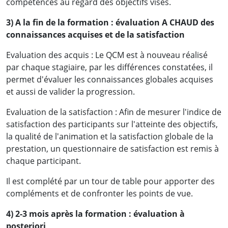
compétences au regard des objectifs visés.
3) A la fin de la formation : évaluation A CHAUD des
connaissances acquises et de la satisfaction
Evaluation des acquis : Le QCM est à nouveau réalisé
par chaque stagiaire, par les différences constatées, il
permet d'évaluer les connaissances globales acquises
et aussi de valider la progression.
Evaluation de la satisfaction : Afin de mesurer l'indice de
« Désormais, je serai plus efficace dans la
satisfaction des participants sur l'atteinte des objectifs,
préparation, l'organisation et la tenue des
la qualité de l'animation et la satisfaction globale de la
assemblées, avec la communication qui va avec.
prestation, un questionnaire de satisfaction est remis à
J'espère que les prochaines formations que
chaque participant.
j'aurai à suivre dans votre cabinet auront le
Il est complété par un tour de table pour apporter des
même niveau de technicité (Expertise, maitrise
compléments et de confronter les points de vue.
du sujet par les intervenants) »
4) 2-3 mois après la formation : évaluation à
Mme Roseline Franche V. [
LinkedIn
]
- LEGAL,
posteriori