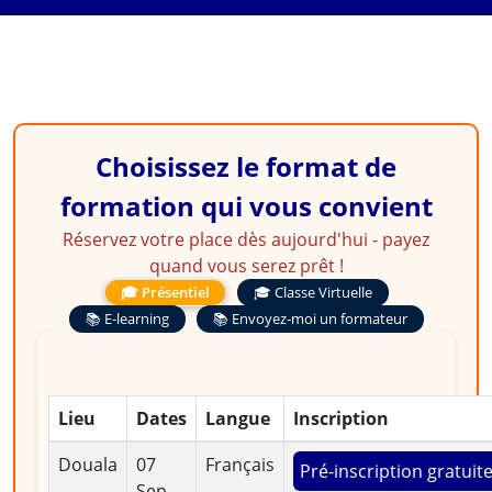
Planification, Passation,
Excécution, Contrôle
Choisissez le format de
formation qui vous convient
Réservez votre place dès aujourd'hui - payez
quand vous serez prêt !
🎓 Présentiel
🎓 Classe Virtuelle
📚 E-learning
📚 Envoyez-moi un formateur
Lieu
Dates
Langue
Inscription
Douala
07
Français
Pré-inscription gratuit
Sep