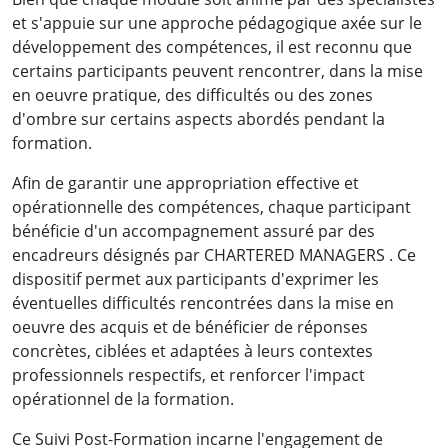
et s'appuie sur une approche pédagogique axée sur le
développement des compétences, il est reconnu que
Mme OBOUTI Osmella
certains participants peuvent rencontrer, dans la mise
Chef de Service Organisations et Développement
en oeuvre pratique, des difficultés ou des zones
des Carrières
d'ombre sur certains aspects abordés pendant la
formation.
Société d'Eau et d'Energie du Gabon
Afin de garantir une appropriation effective et
opérationnelle des compétences, chaque participant
bénéficie d'un accompagnement assuré par des
Voir la vidéo
encadreurs désignés par CHARTERED MANAGERS . Ce
dispositif permet aux participants d'exprimer les
éventuelles difficultés rencontrées dans la mise en
oeuvre des acquis et de bénéficier de réponses
concrètes, ciblées et adaptées à leurs contextes
professionnels respectifs, et renforcer l'impact
opérationnel de la formation.
Ce Suivi Post-Formation incarne l'engagement de