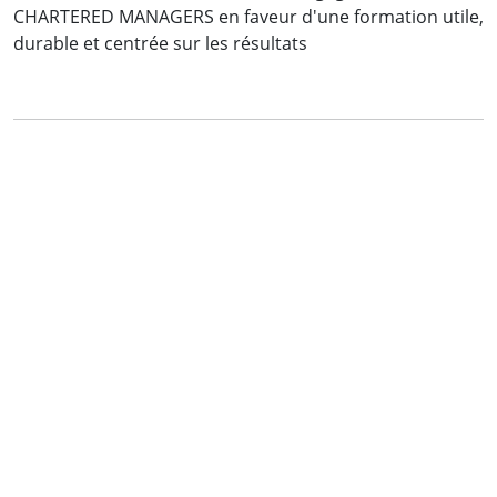
CHARTERED MANAGERS en faveur d'une formation utile,
durable et centrée sur les résultats
Mme NCHAMA ABESO NZANG Elvira Matilde
Directrice RH
Gepetrol Seguros,
Guinée Equatoriale
Voir la vidéo