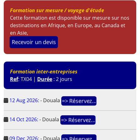
Formation sur mesure / voyage d'étude
Cette formation est disponible sur mesure sur nos
destinations en Afrique, en Europe, au Canada et
en Asie,
Recevoir un devis
Formation inter-entreprises
Ref
: TX04 |
Durée
: 2 jours
12 Aug 2026:
-
Douala
=> Réservez...
14 Oct 2026:
-
Douala
=> Réservez...
09 Dec 2026:
-
Douala
=> Réservez...