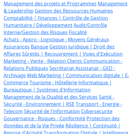
Management des projets et Programmes
Management
& Leadership
Gestion des Ressources Humaines
Comptabilité | Finances | Contrôle de Gestion
Humanitaire / Développement
Audit/Contrôle
Interne/Gestion des Risques
Fiscalité
Achats - Appro - Logistique - Moyens Généraux
Assurances
Banque
Gestion Juridique | Droit des
Affaires
Sûretés | Recouvrement | Voies d'Exécution
Marketing - Vente - Relation Clients
Communication -
Relations Publiques
Secrétariat Assistanat - GED -
Archivage
Web Marketing | Communication digitale | E-
Commerce
Tourisme - Hôtellerie
Informatique |
Bureautique | Systèmes d'Information
Management de la Qualité et des Services
Santé -
Sécurité - Environnement | RSE
Transport - Energie -
Telecom
Sécurité de l'information
Cybersecurite
Gouvernance - Risques - Conformité
Protection des
données et de la Vie Privée
Résilience | Continuité |
Reprise d'Activité
Transformation Digitale | Intelligence