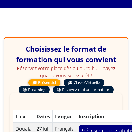
Choisissez le format de
formation qui vous convient
Réservez votre place dès aujourd'hui - payez
quand vous serez prêt !
🎓 Présentiel
🎓 Classe Virtuelle
📚 E-learning
📚 Envoyez-moi un formateur
Lieu
Dates
Langue
Inscription
Douala
27 Jul
Français
Pré-inscription gratuit