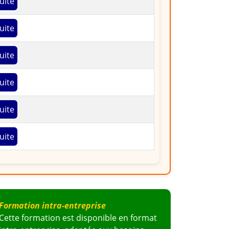
uite
uite
uite
uite
uite
uite
Formation intra-entreprise
Cette formation est disponible en format