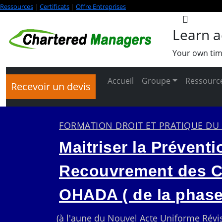
Ressources
|
Certificats
|
Offre Entreprises
Learn a
Your own tim
Accueil
Groupe
Ressource
Recevoir un devis
FORMATION DROIT ET PRATIQUE D
Maitriser la Prévent
Recouvrement des Cr
OHADA ( de la phase
(à l'aune du Nouvel Acte Uniforme Révi