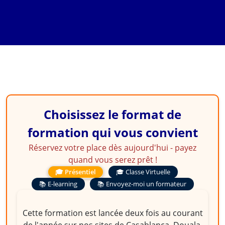
Basées sur le Genre et
Protection contre
l'exploitation et les abus
sexuels (PEAS/VBG
Choisissez le format de
formation qui vous convient
Réservez votre place dès aujourd'hui - payez
quand vous serez prêt !
🎓 Présentiel
🎓 Classe Virtuelle
📚 E-learning
📚 Envoyez-moi un formateur
Cette formation est lancée deux fois au courant