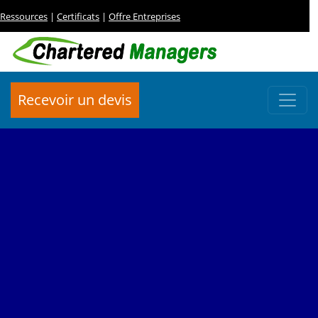
Ressources
|
Certificats
|
Offre Entreprises
Recevoir un devis
FORMATION
Gestion des Violences