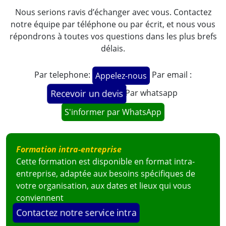
Nous serions ravis d’échanger avec vous. Contactez
notre équipe par téléphone ou par écrit, et nous vous
répondrons à toutes vos questions dans les plus brefs
Mme Hilaria MEDJA MICHA MANGE
délais.
Responsable RH, Région Continentale
Gepetrol Seguros
, Guinée Equatoriale
Par telephone:
Par email :
Appelez-nous
Par whatsapp
Recevoir un devis
S'informer par WhatsApp
Voir la vidéo
Formation intra-entreprise
Cette formation est disponible en format intra-
entreprise, adaptée aux besoins spécifiques de
votre organisation, aux dates et lieux qui vous
conviennent
Contactez notre service intra