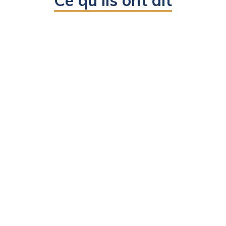
Ce qu'ils ont dit
Mme NCHAMA ABESO NZANG Elvira Matilde
Directrice RH
Gepetrol Seguros,
Guinée Equatoriale
Voir la vidéo