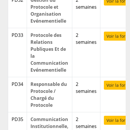
PD32
Gestion du
2
Voir la form
Protocole et
semaines
Organisation
Evénementielle
PD33
Protocole des
2
Voir la form
Relations
semaines
Publiques Et de
la
Communication
Evénementielle
PD34
Responsable du
2
Voir la form
Protocole /
semaines
Chargé du
Protocole
PD35
Communication
2
Voir la form
Institutionnelle,
semaines