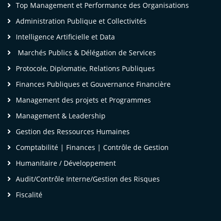
Top Management et Performance des Organisations
 Désormais, je serai plus efficace dans la
Administration Publique et Collectivités
réparation, l'organisation et la tenue des
Intelligence Artificielle et Data
ssemblées, avec la communication qui va avec.
Marchés Publics & Délégation de Services
'espère que les prochaines formations que j'aurai
uivre dans votre cabinet auront le même niveau
Protocole, Diplomatie, Relations Publiques
e technicité (Expertise, maitrise du sujet par les
Finances Publiques et Gouvernance Financière
ntervenants) »
Management des projets et Programmes
Management & Leadership
me Roseline Franche V. [
LinkedIn
]
- LEGAL,
Gestion des Ressources Humaines
LAIMS & UAC Manager,
Comptabilité | Finances | Contrôle de Gestion
SC – Mediterranean Shipping Company SA
Humanitaire / Développement
Audit/Contrôle Interne/Gestion des Risques
Fiscalité