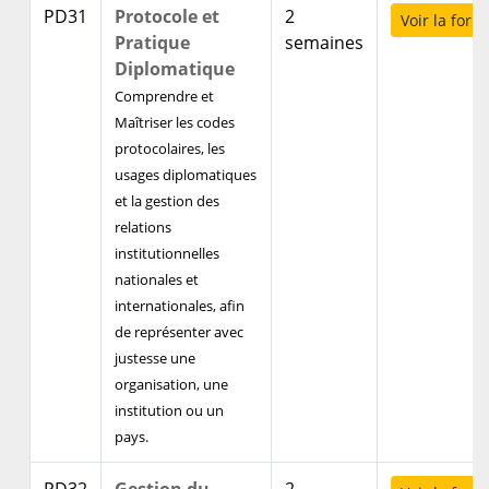
PD31
Protocole et
2
Voir la form
Pratique
semaines
Diplomatique
Comprendre et
Maîtriser les codes
protocolaires, les
usages diplomatiques
et la gestion des
relations
institutionnelles
nationales et
internationales, afin
de représenter avec
justesse une
organisation, une
institution ou un
pays.