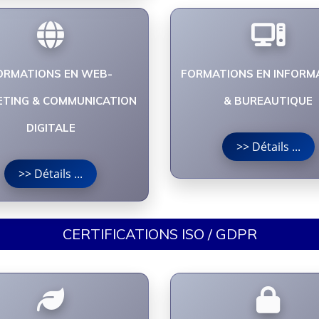
ORMATIONS EN WEB-
FORMATIONS EN INFORM
TING & COMMUNICATION
& BUREAUTIQUE
DIGITALE
>> Détails ...
>> Détails ...
CERTIFICATIONS ISO / GDPR