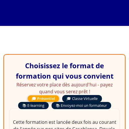
Relatif au Droit des
Sociétés Commerciales et
du Groupement d'Intérêt
�conomique
Choisissez le format de
formation qui vous convient
Réservez votre place dès aujourd'hui - payez
quand vous serez prêt !
🎓 Présentiel
🎓 Classe Virtuelle
📚 E-learning
📚 Envoyez-moi un formateur
Cette formation est lancée deux fois au courant