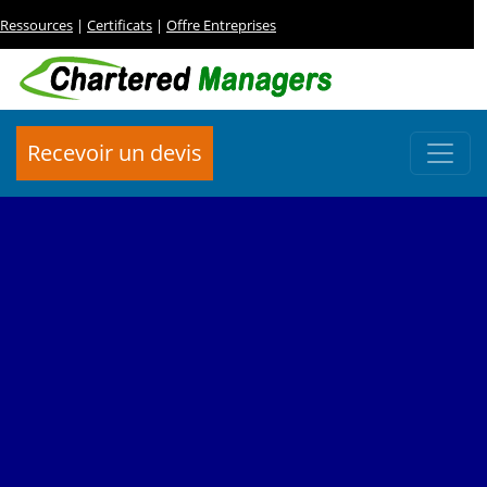
Ressources
|
Certificats
|
Offre Entreprises
Recevoir un devis
MAITRISER LES ACTES UNIFORMES OHADA
Acte Uniforme Révisé