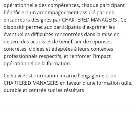
opérationnelle des compétences, chaque participant
bénéficie d'un accompagnement assuré par des
encadreurs désignés par CHARTERED MANAGERS . Ce
dispositif permet aux participants d'exprimer les
éventuelles difficultés rencontrées dans la mise en
oeuvre des acquis et de bénéficier de réponses
concrètes, ciblées et adaptées à leurs contextes
professionnels respectifs, et renforcer l'impact
opérationnel de la formation.
Ce Suivi Post-Formation incarne l'engagement de
« Désormais, je serai plus efficace dans la
CHARTERED MANAGERS en faveur d'une formation utile,
préparation, l'organisation et la tenue des
durable et centrée sur les résultats
assemblées, avec la communication qui va avec.
J'espère que les prochaines formations que
j'aurai à suivre dans votre cabinet auront le
même niveau de technicité (Expertise, maitrise
du sujet par les intervenants) »