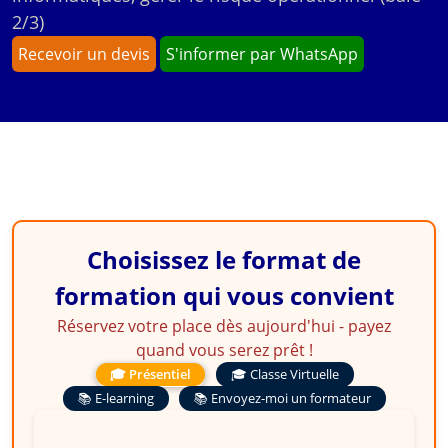
2/3)
Recevoir un devis
S'informer par WhatsApp
Choisissez le format de
formation qui vous convient
Réservez votre place dès aujourd'hui - payez
quand vous serez prêt !
🎓 Présentiel
🎓 Classe Virtuelle
📚 E-learning
📚 Envoyez-moi un formateur