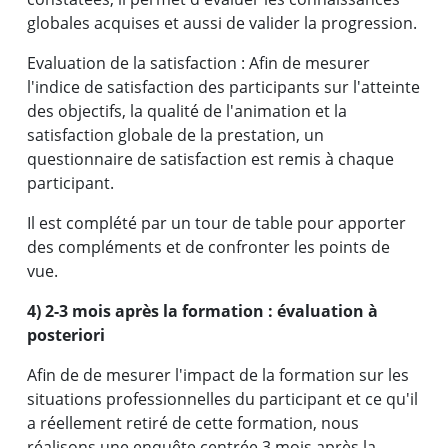
assemblées, avec la communication qui va
globales acquises et aussi de valider la progression.
avec. J'espère que les prochaines formations
Evaluation de la satisfaction : Afin de mesurer
que j'aurai à suivre dans votre cabinet auront
l'indice de satisfaction des participants sur l'atteinte
le même niveau de technicité (Expertise,
des objectifs, la qualité de l'animation et la
maitrise du sujet par les intervenants) »
satisfaction globale de la prestation, un
questionnaire de satisfaction est remis à chaque
Mme Roseline Franche V. [
LinkedIn
]
-
participant.
LEGAL, CLAIMS & UAC Manager,
Il est complété par un tour de table pour apporter
des compléments et de confronter les points de
MSC – Mediterranean Shipping Company
vue.
SA
4) 2-3 mois après la formation : évaluation à
posteriori
Afin de de mesurer l'impact de la formation sur les
situations professionnelles du participant et ce qu'il
a réellement retiré de cette formation, nous
réalisons une enquête centrée 3 mois après la