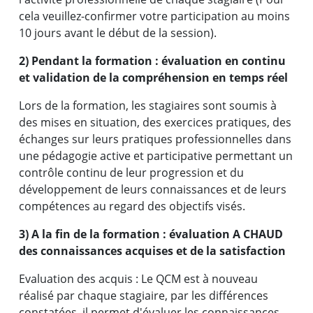
Des résultats concrets
cela veuillez-confirmer votre participation au moins
10 jours avant le début de la session).
obtenus par de vrais
professionnels :
2) Pendant la formation : évaluation en continu
et validation de la compréhension en temps réel
Lors de la formation, les stagiaires sont soumis à
des mises en situation, des exercices pratiques, des
échanges sur leurs pratiques professionnelles dans
une pédagogie active et participative permettant un
contrôle continu de leur progression et du
développement de leurs connaissances et de leurs
compétences au regard des objectifs visés.
3) A la fin de la formation : évaluation A CHAUD
des connaissances acquises et de la satisfaction
« Désormais, je serai plus efficace dans la
Evaluation des acquis : Le QCM est à nouveau
réalisé par chaque stagiaire, par les différences
préparation, l'organisation et la tenue des
constatées, il permet d'évaluer les connaissances