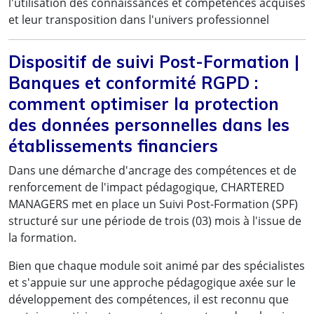
l'utilisation des connaissances et compétences acquises
et leur transposition dans l'univers professionnel
Mme Roseline Franche V. [
LinkedIn
]
- LEGAL,
CLAIMS & UAC Manager,
Dispositif de suivi Post-Formation |
MSC – Mediterranean Shipping Company SA
Banques et conformité RGPD :
comment optimiser la protection
des données personnelles dans les
établissements financiers
Dans une démarche d'ancrage des compétences et de
renforcement de l'impact pédagogique, CHARTERED
MANAGERS met en place un Suivi Post-Formation (SPF)
structuré sur une période de trois (03) mois à l'issue de
la formation.
Bien que chaque module soit animé par des spécialistes
et s'appuie sur une approche pédagogique axée sur le
développement des compétences, il est reconnu que