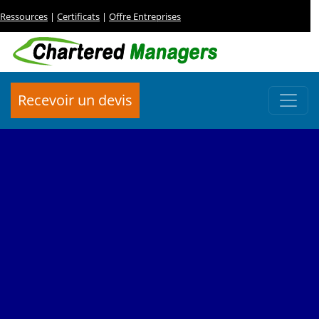
Ressources
|
Certificats
|
Offre Entreprises
Recevoir un devis
FORMATION BANQUE
Certificat Cadre Bancaire