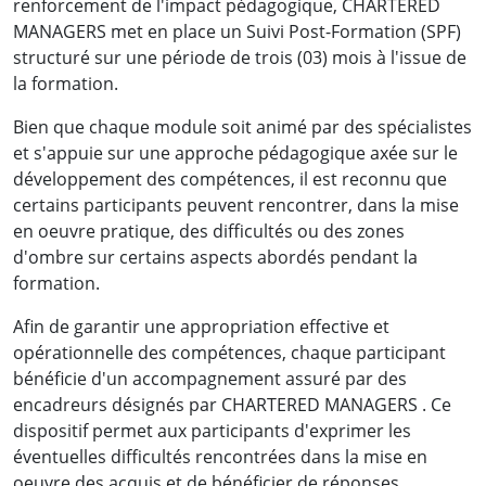
renforcement de l'impact pédagogique, CHARTERED
MANAGERS met en place un Suivi Post-Formation (SPF)
structuré sur une période de trois (03) mois à l'issue de
la formation.
Bien que chaque module soit animé par des spécialistes
et s'appuie sur une approche pédagogique axée sur le
développement des compétences, il est reconnu que
certains participants peuvent rencontrer, dans la mise
en oeuvre pratique, des difficultés ou des zones
d'ombre sur certains aspects abordés pendant la
formation.
Mme OBOUTI Osmella
Afin de garantir une appropriation effective et
Chef de Service Organisations et Développement
opérationnelle des compétences, chaque participant
des Carrières
bénéficie d'un accompagnement assuré par des
Société d'Eau et d'Energie du Gabon
encadreurs désignés par CHARTERED MANAGERS . Ce
dispositif permet aux participants d'exprimer les
éventuelles difficultés rencontrées dans la mise en
oeuvre des acquis et de bénéficier de réponses