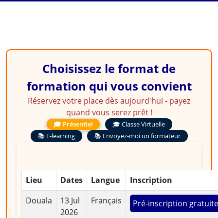
International
Choisissez le format de
formation qui vous convient
Réservez votre place dès aujourd'hui - payez
quand vous serez prêt !
🎓 Présentiel
🎓 Classe Virtuelle
📚 E-learning
📚 Envoyez-moi un formateur
Lieu
Dates
Langue
Inscription
Douala
13 Jul
Français
Pré-inscription gratuit
2026