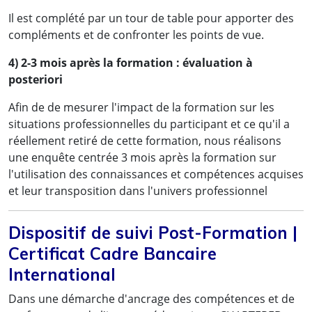
« Désormais, je serai plus efficace dans la
Il est complété par un tour de table pour apporter des
préparation, l'organisation et la tenue des
compléments et de confronter les points de vue.
assemblées, avec la communication qui va avec.
J'espère que les prochaines formations que
4) 2-3 mois après la formation : évaluation à
posteriori
j'aurai à suivre dans votre cabinet auront le
même niveau de technicité (Expertise, maitrise
Afin de de mesurer l'impact de la formation sur les
du sujet par les intervenants) »
situations professionnelles du participant et ce qu'il a
réellement retiré de cette formation, nous réalisons
Mme Roseline Franche V. [
LinkedIn
]
- LEGAL,
une enquête centrée 3 mois après la formation sur
CLAIMS & UAC Manager,
l'utilisation des connaissances et compétences acquises
et leur transposition dans l'univers professionnel
MSC – Mediterranean Shipping Company SA
Dispositif de suivi Post-Formation |
Certificat Cadre Bancaire
International
Dans une démarche d'ancrage des compétences et de