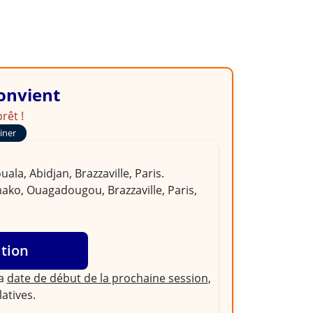
 en Afrique
convient
rêt !
ainer
la, Abidjan, Brazzaville, Paris.
ako, Ouagadougou, Brazzaville, Paris,
ation
la
date de début de la prochaine session
,
latives.