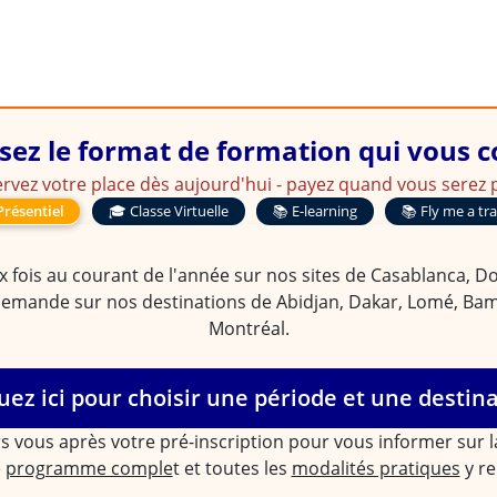
L
eux du Droit des Assurances
sez le format de formation qui vous 
rvez votre place dès aujourd'hui - payez quand vous serez p
Présentiel
🎓 Classe Virtuelle
📚 E-learning
📚 Fly me a tr
 fois au courant de l'année sur nos sites de Casablanca, Doua
demande sur nos destinations de Abidjan, Dakar, Lomé, Bam
Montréal.
uez ici pour choisir une période et une destin
s vous après votre pré-inscription pour vous informer sur 
e
programme comple
t et toutes les
modalités pratiques
y re