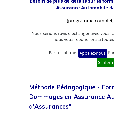
Besoin de plus de détails sur la fo
Assurance Automobile da
(programme complet, t
Nous serions ravis d’échanger avec vous. C
nous vous répondrons à toutes v
Par telephone:
Par
Appelez-nous
S'infor
Méthode Pédagogique - Form
Dommages en Assurance Aut
d'Assurances"