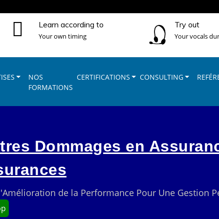
Learn according to
Try out
Your own timing
Your vocals dur
ISES
NOS
CERTIFICATIONS
CONSULTING
REFÉR
FORMATIONS
istres Dommages en Assuran
ssurances
t d'Amélioration de la Performance Pour Une Gestion 
pp