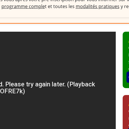
e
programme comple
t et toutes les
modalités pratiques
y re