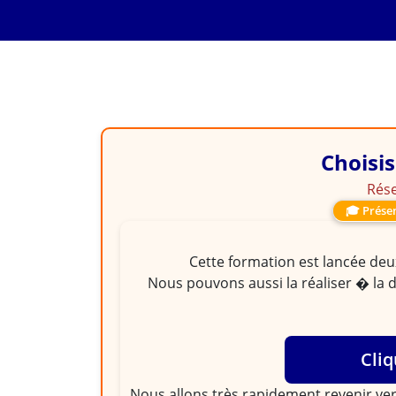
Choisis
Rése
🎓 Présen
Cette formation est lancée deux
Nous pouvons aussi la réaliser � la 
Cliq
Nous allons très rapidement revenir ver