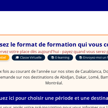
sez le format de formation qui vous 
rvez votre place dès aujourd'hui - payez quand vous serez p
tiel
🎓 Classe Virtuelle
📚 E-learning
📚 Envoyez-moi un 
 fois au courant de l'année sur nos sites de Casablanca, Doua
demande sur nos destinations de Abidjan, Dakar, Lomé, Bam
Montréal.
uez ici pour choisir une période et une destin
s vous après votre pré-inscription pour vous informer sur 