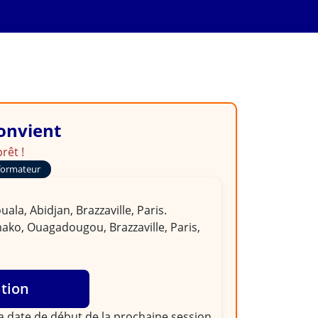
convient
rêt !
formateur
la, Abidjan, Brazzaville, Paris.
ako, Ouagadougou, Brazzaville, Paris,
ation
la
date de début de la prochaine session
,