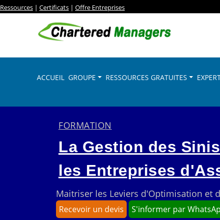
Ressources
|
Certificats
|
Offre Entreprises
ACCUEIL
GROUPE
RESSOURCES GRATUITES
EXPERT
FORMATION
La Gestion des Sin
les Entreprises d'A
Maitriser les Leviers d'Optimisation e
Recevoir un devis
S'informer par WhatsA