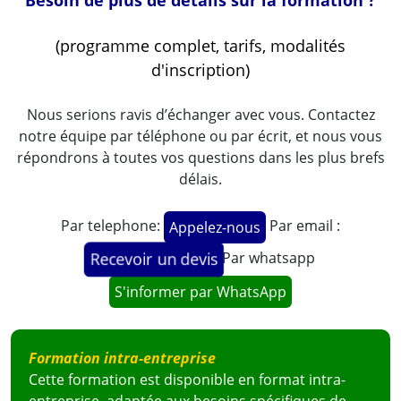
(programme complet, tarifs, modalités
d'inscription)
Nous serions ravis d’échanger avec vous. Contactez
notre équipe par téléphone ou par écrit, et nous vous
répondrons à toutes vos questions dans les plus brefs
délais.
Par telephone:
Par email :
Appelez-nous
M. Arsène BOUENGUELE
Par whatsapp
Recevoir un devis
Commissariat National aux Comptes, Congo
S'informer par WhatsApp
Formation intra-entreprise
Cette formation est disponible en format intra-
Voir la vidéo
entreprise, adaptée aux besoins spécifiques de