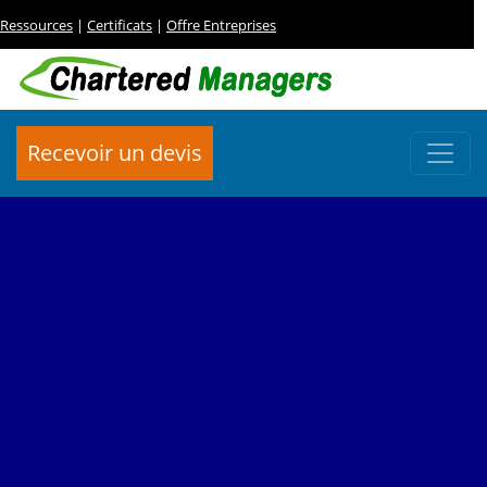
Ressources
|
Certificats
|
Offre Entreprises
Recevoir un devis
FORMATION RH
Gestion Optimale de la