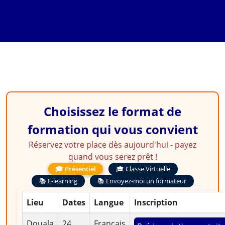
Paie
Choisissez le format de
formation qui vous convient
Réservez votre place dès aujourd'hui - payez
quand vous serez prêt !
🎓 Présentiel
🎓 Classe Virtuelle
📚 E-learning
📚 Envoyez-moi un formateur
Lieu
Dates
Langue
Inscription
Douala
24
Français