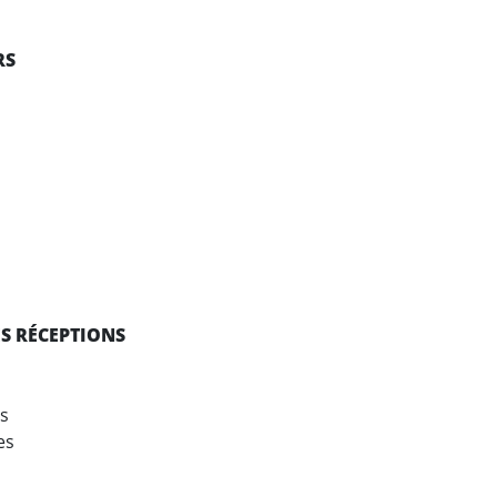
RS
use
ES RÉCEPTIONS
s
es