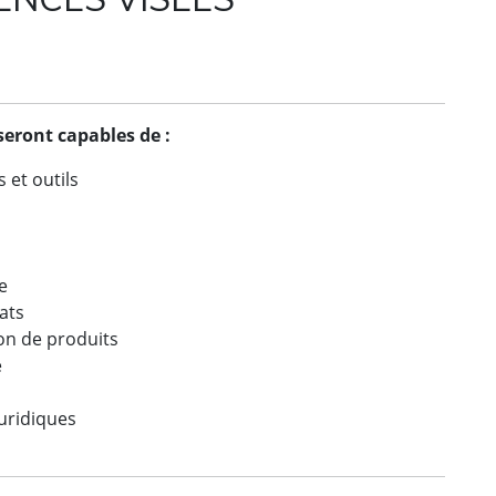
 seront capables de :
 et outils
e
e
ats
ion de produits
e
juridiques