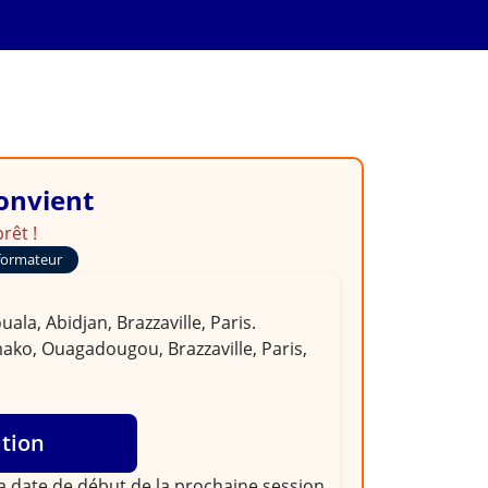
professionnel des
convient
rêt !
formateur
la, Abidjan, Brazzaville, Paris.
ako, Ouagadougou, Brazzaville, Paris,
ation
la
date de début de la prochaine session
,