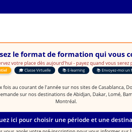
es et outils d'un véritable 
sez le format de formation qui vous 
rvez votre place dès aujourd'hui - payez quand vous serez p
tiel
🎓 Classe Virtuelle
📚 E-learning
📚 Envoyez-moi un 
 fois au courant de l'année sur nos sites de Casablanca, Doua
demande sur nos destinations de Abidjan, Dakar, Lomé, Bam
Montréal.
uez ici pour choisir une période et une destin
s vous après votre pré-inscription pour vous informer sur 