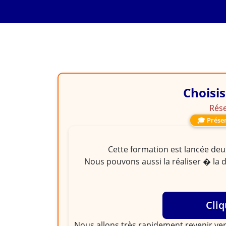
FORMATION
Maitriser Les méthod
achats
Choisis
Rése
🎓 Présen
Cette formation est lancée deux
Nous pouvons aussi la réaliser � la 
Cliq
Nous allons très rapidement revenir ver