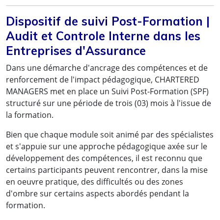
Dispositif de suivi Post-Formation |
« Les nouvelles compétences et les subtilités
Audit et Controle Interne dans les
juridiques acquises lors de cette formation
Entreprises d'Assurance
me permettront désormais d'assurer un
Dans une démarche d'ancrage des compétences et de
examen minutieux des clauses des contrats
renforcement de l'impact pédagogique, CHARTERED
d'assurances de l'institution, et de mieux
MANAGERS met en place un Suivi Post-Formation (SPF)
négocier les conditions particulières au mieux
structuré sur une période de trois (03) mois à l'issue de
des intérêts de la banque. L'un des points
la formation.
forts qui a retenu mon attention a été le
Bien que chaque module soit animé par des spécialistes
processus de gestion des sinistres..»
et s'appuie sur une approche pédagogique axée sur le
développement des compétences, il est reconnu que
Elysée Junior N. , Juriste au département des
certains participants peuvent rencontrer, dans la mise
affaires juridiques et de la règlementation,
en oeuvre pratique, des difficultés ou des zones
d'ombre sur certains aspects abordés pendant la
Banque des Etats de l'Afrique Centrale
formation.