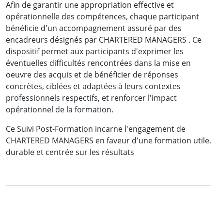
Afin de garantir une appropriation effective et
opérationnelle des compétences, chaque participant
bénéficie d'un accompagnement assuré par des
« Mes attentes en venant ici étaient de
encadreurs désignés par CHARTERED MANAGERS . Ce
renforcer mes connaissances en matière de
dispositif permet aux participants d'exprimer les
droit des assurances, et je repars en Côte
éventuelles difficultés rencontrées dans la mise en
d'Ivoire pleinement satisfait, ça va me
oeuvre des acquis et de bénéficier de réponses
permettre d'optimiser ma veille juridique. J'ai
concrètes, ciblées et adaptées à leurs contextes
professionnels respectifs, et renforcer l'impact
été particulièrement honoré de partager les
opérationnel de la formation.
connaissances des plus grands spécialistes
des Assurances que j'ai rencontré dans ma
Ce Suivi Post-Formation incarne l'engagement de
CHARTERED MANAGERS en faveur d'une formation utile,
carrière? les intervenants maitrisent le sujet
durable et centrée sur les résultats
et animent la formation qui est très technique
et pratique à tous les niveaux.»
Mr. Ismaël Cissé, Chargé d'Etudes
BANCASSURANCES