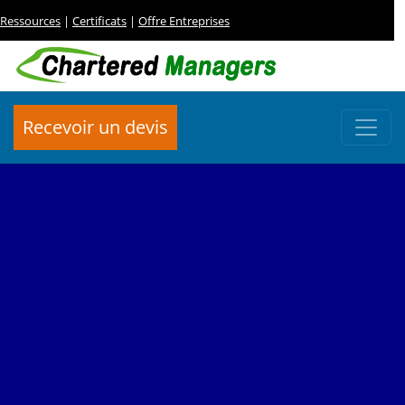
Ressources
|
Certificats
|
Offre Entreprises
Recevoir un devis
FORMATION
Audit et Controle Interne