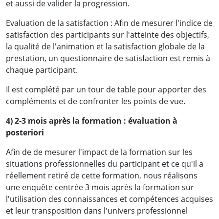
et aussi de valider la progression.
ACTIVA ASSURANCES
Evaluation de la satisfaction : Afin de mesurer l'indice de
satisfaction des participants sur l'atteinte des objectifs,
la qualité de l'animation et la satisfaction globale de la
prestation, un questionnaire de satisfaction est remis à
«Je sors de cette formation mieux édifiée en
chaque participant.
ce qui concerne la gestion des contrats
Il est complété par un tour de table pour apporter des
d'assurance, je suis désormais parfaitement
compléments et de confronter les points de vue.
outillée pour mieux analyser les contrats et
4) 2-3 mois après la formation : évaluation à
négocier les contrats d'assurances qui seront
posteriori
soumis à la Banque à l'avenir ;»
Afin de de mesurer l'impact de la formation sur les
Mme Yasmine B, Juriste au département des
situations professionnelles du participant et ce qu'il a
réellement retiré de cette formation, nous réalisons
affaires juridiques et de la règlementation,
une enquête centrée 3 mois après la formation sur
l'utilisation des connaissances et compétences acquises
Banque des Etats de l'Afrique Centrale
et leur transposition dans l'univers professionnel