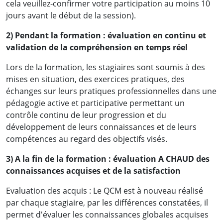
cela veuillez-confirmer votre participation au moins 10
jours avant le début de la session).
2) Pendant la formation : évaluation en continu et
validation de la compréhension en temps réel
Lors de la formation, les stagiaires sont soumis à des
«Mon objectif en arrivant à cette formation,
mises en situation, des exercices pratiques, des
était de percevoir les risques de fraude liés à
échanges sur leurs pratiques professionnelles dans une
notre secteur d'activité, les assurances, et les
pédagogie active et participative permettant un
moyens pour pouvoir mieux les maitriser,
contrôle continu de leur progression et du
donc les contrôles à mettre en place dans les
développement de leurs connaissances et de leurs
compétences au regard des objectifs visés.
différents départements. Et aujourd'hui j'en
sors très satisfaite, j'ai vraiment eu les
3) A la fin de la formation : évaluation A CHAUD des
réponses à mes questions. C'était une
connaissances acquises et de la satisfaction
formation très dynamique, et le support aussi
Evaluation des acquis : Le QCM est à nouveau réalisé
était vraiment bien développé et adapté. »
par chaque stagiaire, par les différences constatées, il
permet d'évaluer les connaissances globales acquises
Mme Aurore T, Responsable de l'audit interne