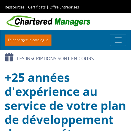
Ressources
|
Certificats
|
Offre Entreprises
Téléchargez le catalogue
LES INSCRIPTIONS SONT EN COURS
+25 années
d'expérience au
service de votre plan
de développement