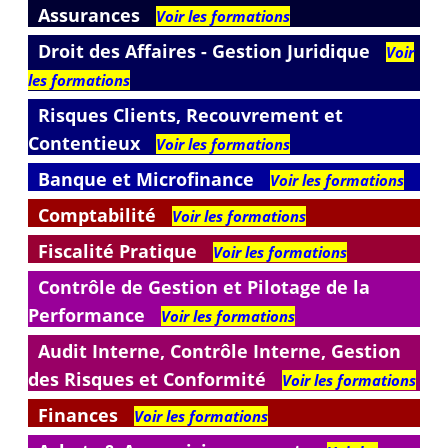
Assurances
Voir les formations
Droit des Affaires - Gestion Juridique
Voir
les formations
Risques Clients, Recouvrement et
Contentieux
Voir les formations
Banque et Microfinance
Voir les formations
Comptabilité
Voir les formations
Fiscalité Pratique
Voir les formations
Contrôle de Gestion et Pilotage de la
Performance
Voir les formations
Audit Interne, Contrôle Interne, Gestion
des Risques et Conformité
Voir les formations
Finances
Voir les formations