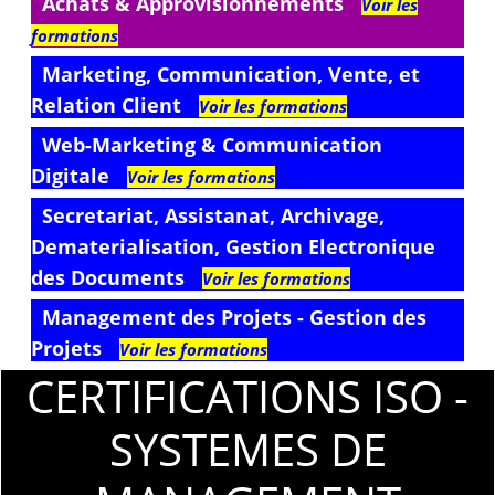
Achats & Approvisionnements
Voir les
formations
Marketing, Communication, Vente, et
Relation Client
Voir les formations
Web-Marketing & Communication
Digitale
Voir les formations
Secretariat, Assistanat, Archivage,
Dematerialisation, Gestion Electronique
des Documents
Voir les formations
Management des Projets - Gestion des
Projets
Voir les formations
CERTIFICATIONS ISO -
SYSTEMES DE