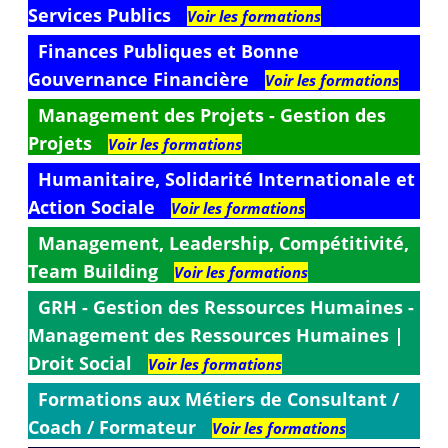
Services Publics
Voir les formations
Finances Publiques et Bonne
Gouvernance Financière
Voir les formations
Management des Projets - Gestion des
Projets
Voir les formations
Humanitaire, Solidarité Internationale et
Action Sociale
Voir les formations
Management, Leadership, Compétitivité,
Team Building
Voir les formations
GRH - Gestion des Ressources Humaines -
Management des Ressources Humaines |
Droit Social
Voir les formations
Formations aux Métiers de Consultant /
Coach / Formateur
Voir les formations