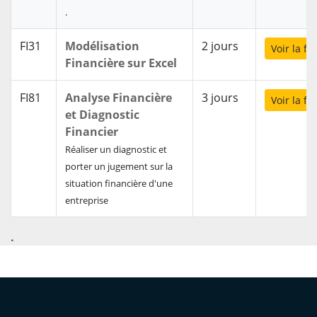
.
FI31
Modélisation
2 jours
Voir la f
Financière sur Excel
FI81
Analyse Financière
3 jours
Voir la f
et Diagnostic
Financier
Réaliser un diagnostic et
porter un jugement sur la
situation financière d'une
entreprise
.