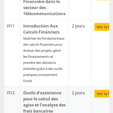
Financière dans le
secteur des
Télécommunications
FI11
Introduction Aux
2 jours
Voir la f
Calculs Financiers
Maitriser les fondamentaux
des calculs financiers pour
évaluer des projets, gérer
les financements, et
prendre des décisions
éclairées grâce à des outils
pratiques (notamment
Excel).
FI12
Outils d'assistance
2 jours
Voir la f
pour le calcul des
agios et l'analyse des
frais bancaires