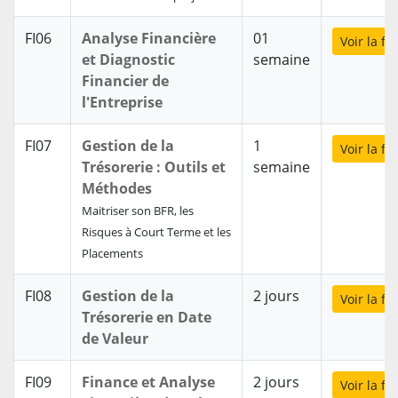
FI06
Analyse Financière
01
Voir la f
et Diagnostic
semaine
Financier de
l'Entreprise
FI07
Gestion de la
1
Voir la f
Trésorerie : Outils et
semaine
Méthodes
Maitriser son BFR, les
Risques à Court Terme et les
Placements
FI08
Gestion de la
2 jours
Voir la f
Trésorerie en Date
de Valeur
FI09
Finance et Analyse
2 jours
Voir la f