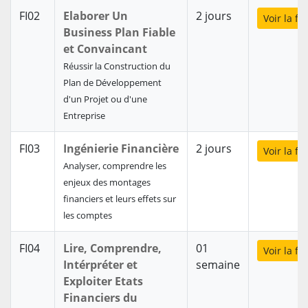
FI02
Elaborer Un
2 jours
Voir la f
Business Plan Fiable
et Convaincant
Réussir la Construction du
Plan de Développement
d'un Projet ou d'une
Entreprise
FI03
Ingénierie Financière
2 jours
Voir la f
Analyser, comprendre les
enjeux des montages
financiers et leurs effets sur
les comptes
FI04
Lire, Comprendre,
01
Voir la f
Intérpréter et
semaine
Exploiter Etats
Financiers du