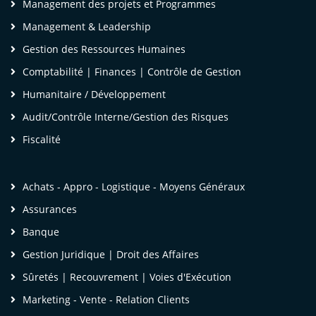
Management des projets et Programmes
ssemblées, avec la communication qui va avec.
'espère que les prochaines formations que j'aurai
Management & Leadership
uivre dans votre cabinet auront le même niveau
Gestion des Ressources Humaines
e technicité (Expertise, maitrise du sujet par les
Comptabilité | Finances | Contrôle de Gestion
ntervenants) »
Humanitaire / Développement
Audit/Contrôle Interne/Gestion des Risques
me Roseline Franche V. [
LinkedIn
]
- LEGAL,
Fiscalité
LAIMS & UAC Manager,
SC – Mediterranean Shipping Company SA
Achats - Appro - Logistique - Moyens Généraux
Assurances
Banque
Gestion Juridique | Droit des Affaires
Sûretés | Recouvrement | Voies d'Exécution
Marketing - Vente - Relation Clients