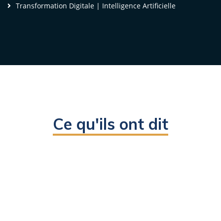
Voir la vidéo
Transformation Digitale | Intelligence Artificielle
Ce qu'ils ont dit