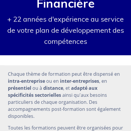
Financière
+ 22 années d'expérience au service
de votre plan de développement des
compétences
Chaque thème de formation peut être dispensé en
intra-entreprise
ou en
inter-entreprises
, en
présentiel
ou à
distance
, et
adapté aux
spécificités sectorielles
ainsi qu'aux besoins
particuliers de chaque organisation. Des
accompagnements post-formation sont également
disponibles.
Toutes les formations peuvent être organisées pour