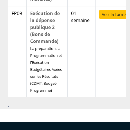
FP09
Exécution de
01
Voir la format
la dépense
semaine
publique 2
(Bons de
Commande)
La préparation, la
Programmation et
l'Exécution
Budgétaires Axées
sur les Résultats
(CDMT, Budget-
Programme)
Des résultats concrets obtenus
.
par de vrais professionnels :