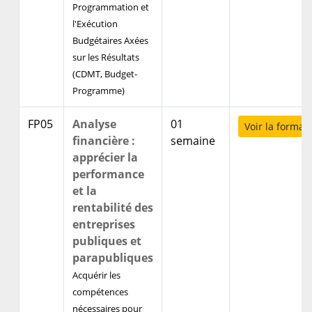
Programmation et
l'Exécution
Budgétaires Axées
sur les Résultats
(CDMT, Budget-
Programme)
FP05
Analyse
01
Voir la format
financière :
semaine
apprécier la
performance
et la
rentabilité des
entreprises
publiques et
parapubliques
Acquérir les
compétences
nécessaires pour