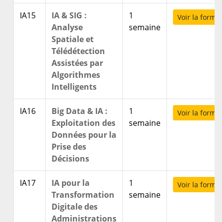
IA15
IA & SIG :
1
Voir la forma
Analyse
semaine
Spatiale et
Télédétection
Assistées par
Algorithmes
Intelligents
IA16
Big Data & IA :
1
Voir la forma
Exploitation des
semaine
Données pour la
Prise des
Décisions
IA17
IA pour la
1
Voir la forma
Transformation
semaine
Digitale des
Administrations