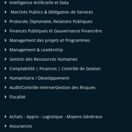
Intelligence Artificielle et Data
Marchés Publics & Délégation de Services
Protocole, Diplomatie, Relations Publiques
Finances Publiques et Gouvernance Financière
 Désormais, je serai plus efficace dans la
Management des projets et Programmes
réparation, l'organisation et la tenue des
Management & Leadership
ssemblées, avec la communication qui va avec.
Gestion des Ressources Humaines
'espère que les prochaines formations que j'aurai
Comptabilité | Finances | Contrôle de Gestion
uivre dans votre cabinet auront le même niveau
Humanitaire / Développement
e technicité (Expertise, maitrise du sujet par les
Audit/Contrôle Interne/Gestion des Risques
ntervenants) »
Fiscalité
me Roseline Franche V. [
LinkedIn
]
- LEGAL,
LAIMS & UAC Manager,
Achats - Appro - Logistique - Moyens Généraux
SC – Mediterranean Shipping Company SA
Assurances