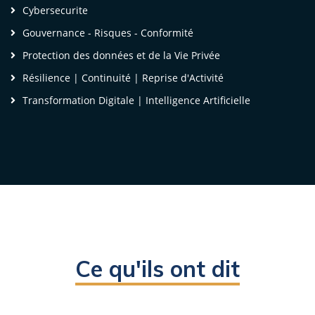
Chef de Service Organisations et Développement
Cybersecurite
des Carrières
Gouvernance - Risques - Conformité
Société d'Eau et d'Energie du Gabon
Protection des données et de la Vie Privée
Résilience | Continuité | Reprise d'Activité
Transformation Digitale | Intelligence Artificielle
Voir la vidéo
Ce qu'ils ont dit