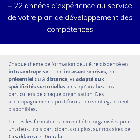
+ 22 années d'expérience au service
de votre plan de développement des
compétences
Chaque thème de formation peut être dispensé en
intra-entreprise
ou en
inter-entreprises
, en
présentiel
ou à
distance
, et
adapté aux
spécificités sectorielles
ainsi qu'aux besoins
particuliers de chaque organisation. Des
accompagnements post-formation sont également
disponibles.
Toutes les formations peuvent être organisées pour
un, deux, trois participants ou plus, sur nos sites de
Casablanca
et
Douala
.