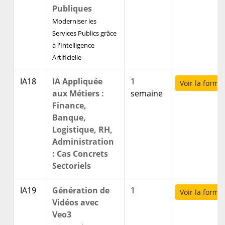
Publiques
Moderniser les
Services Publics grâce
à l'Intelligence
Artificielle
IA18
IA Appliquée
1
Voir la forma
aux Métiers :
semaine
Finance,
Banque,
Logistique, RH,
Administration
: Cas Concrets
Sectoriels
IA19
Génération de
1
Voir la forma
Vidéos avec
Veo3