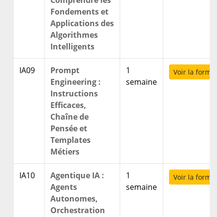
Comprendre les
Fondements et
Applications des
Algorithmes
Intelligents
IA09
Prompt
1
Voir la forma
Engineering :
semaine
Instructions
Efficaces,
Chaîne de
Pensée et
Templates
Métiers
IA10
Agentique IA :
1
Voir la forma
Agents
semaine
Autonomes,
Orchestration