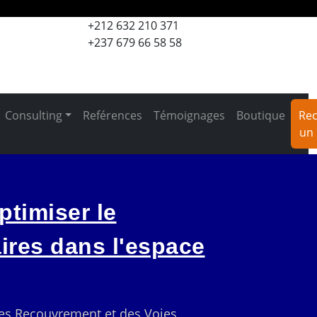
+212 632 210 371
+237 679 66 58 58
Consulting
Reférences
Témoignages
Boutique
Rec
un 
ptimiser le
ires dans l'espace
des Recouvrement et des Voies