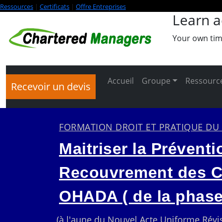
Ressources
|
Certificats
|
Offre Entreprises
Learn a
Your own tim
Accueil
Groupe
Ressource
Recevoir un devis
FORMATION DROIT ET PRATIQUE D
Maitriser la Prévent
Recouvrement des Cr
OHADA ( de la phase
(à l'aune du Nouvel Acte Uniforme Révi