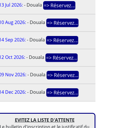
13 Jul 2026:
-
Douala
=> Réservez...
10 Aug 2026:
-
Douala
=> Réservez...
14 Sep 2026:
-
Douala
=> Réservez...
12 Oct 2026:
-
Douala
=> Réservez...
09 Nov 2026:
-
Douala
=> Réservez...
14 Dec 2026:
-
Douala
=> Réservez...
EVITEZ LA LISTE D'ATTENTE
Le bulletin d'inscription et le justificatif du