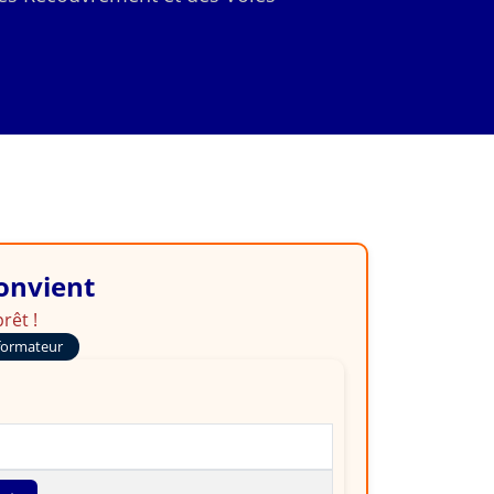
convient
rêt !
formateur