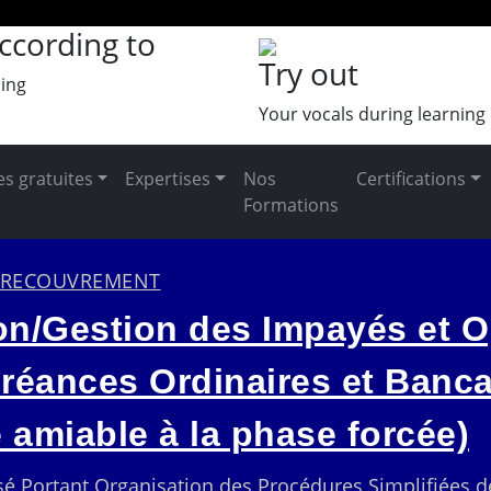
ccording to
Try out
ing
Your vocals during learning
s gratuites
Expertises
Nos
Certifications
Formations
U RECOUVREMENT
ion/Gestion des Impayés et O
éances Ordinaires et Banca
 amiable à la phase forcée)
sé Portant Organisation des Procédures Simplifiées 