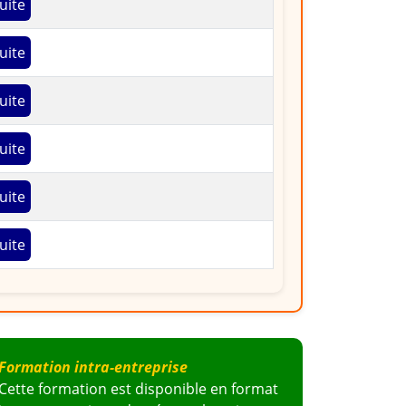
uite
uite
uite
uite
uite
uite
Formation intra-entreprise
Cette formation est disponible en format