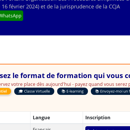
16 février 2024) et de la jurisprudence de la CCJA
 WhatsApp
sez le format de formation qui vous 
rvez votre place dès aujourd'hui - payez quand vous serez p
tiel
🎓 Classe Virtuelle
📚 E-learning
📚 Envoyez-moi un 
Langue
Inscription
Français