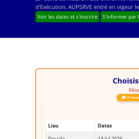
d'Exécution, AUPSRVE entré en vigeur le 
Voir les dates et s'inscrire
S'informer par
Choisis
Rése
🎓 Présen
Lieu
Dates
Douala
13 Jul 2026