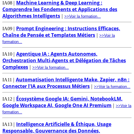
Machine Learning & Deep Learning :
|
IA08
Comprendre les Fondements et Applications des
Algorithmes Intelligents
|
>>Voir la formation...
Prompt Engineering : Instructions Efficaces,
|
IA09
Chaîne de Pensée et Templates Métiers
|
>>Voir la
formation...
Agentique IA : Agents Autonomes,
|
IA10
Orchestration Multi-Agents et Délégation de Tâches
Complexes
|
>>Voir la formation...
Automatisation Intelligente Make, Zapier, n8n :
|
IA11
Connecter l'IA aux Processus Métiers
|
>>Voir la formation...
Écosystème Google IA: Gemini, NotebookLM,
|
IA12
Google Workspace AI, Google One AI Premium
|
>>Voir la
formation...
Intelligence Artificielle & Éthique, Usage
|
IA13
Responsable, Gouvernance des Données,