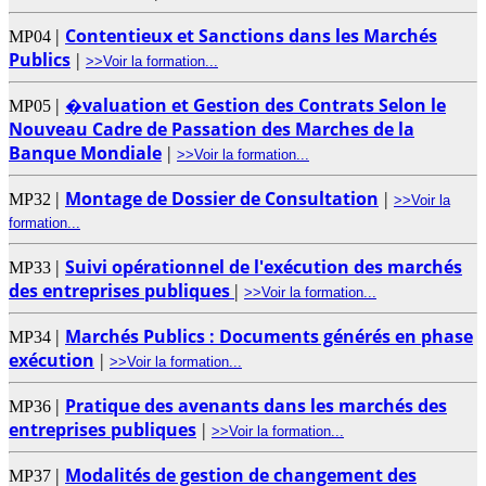
Contentieux et Sanctions dans les Marchés
|
MP04
Publics
|
>>Voir la formation...
�valuation et Gestion des Contrats Selon le
|
MP05
Nouveau Cadre de Passation des Marches de la
Banque Mondiale
|
>>Voir la formation...
Montage de Dossier de Consultation
|
|
MP32
>>Voir la
formation...
Suivi opérationnel de l'exécution des marchés
|
MP33
des entreprises publiques
|
>>Voir la formation...
Marchés Publics : Documents générés en phase
|
MP34
exécution
|
>>Voir la formation...
Pratique des avenants dans les marchés des
|
MP36
entreprises publiques
|
>>Voir la formation...
Modalités de gestion de changement des
|
MP37