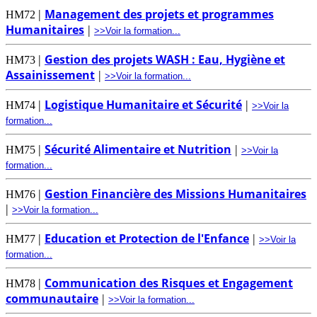
Management des projets et programmes
|
HM72
Humanitaires
|
>>Voir la formation...
Gestion des projets WASH : Eau, Hygiène et
|
HM73
Assainissement
|
>>Voir la formation...
Logistique Humanitaire et Sécurité
|
|
HM74
>>Voir la
formation...
Sécurité Alimentaire et Nutrition
|
|
HM75
>>Voir la
formation...
Gestion Financière des Missions Humanitaires
|
HM76
|
>>Voir la formation...
Education et Protection de l'Enfance
|
|
HM77
>>Voir la
formation...
Communication des Risques et Engagement
|
HM78
communautaire
|
>>Voir la formation...