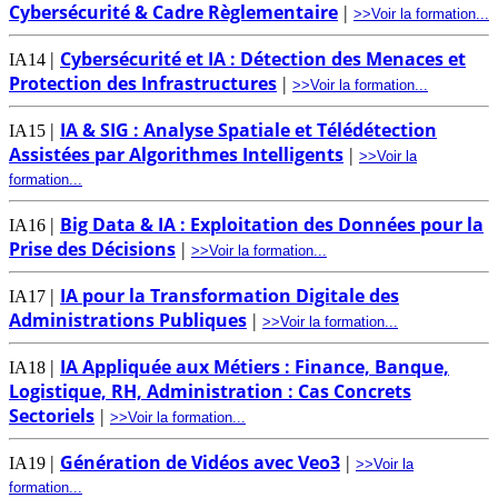
Cybersécurité & Cadre Règlementaire
|
>>Voir la formation...
Cybersécurité et IA : Détection des Menaces et
|
IA14
Protection des Infrastructures
|
>>Voir la formation...
IA & SIG : Analyse Spatiale et Télédétection
|
IA15
Assistées par Algorithmes Intelligents
|
>>Voir la
formation...
Big Data & IA : Exploitation des Données pour la
|
IA16
Prise des Décisions
|
>>Voir la formation...
IA pour la Transformation Digitale des
|
IA17
Administrations Publiques
|
>>Voir la formation...
IA Appliquée aux Métiers : Finance, Banque,
|
IA18
Logistique, RH, Administration : Cas Concrets
Sectoriels
|
>>Voir la formation...
Génération de Vidéos avec Veo3
|
|
IA19
>>Voir la
formation...