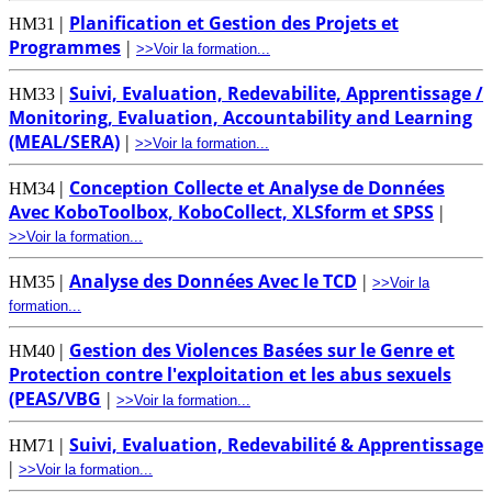
Planification et Gestion des Projets et
|
HM31
Programmes
|
>>Voir la formation...
Suivi, Evaluation, Redevabilite, Apprentissage /
|
HM33
Monitoring, Evaluation, Accountability and Learning
(MEAL/SERA)
|
>>Voir la formation...
Conception Collecte et Analyse de Données
|
HM34
Avec KoboToolbox, KoboCollect, XLSform et SPSS
|
>>Voir la formation...
Analyse des Données Avec le TCD
|
|
HM35
>>Voir la
formation...
Gestion des Violences Basées sur le Genre et
|
HM40
Protection contre l'exploitation et les abus sexuels
(PEAS/VBG
|
>>Voir la formation...
Suivi, Evaluation, Redevabilité & Apprentissage
|
HM71
|
>>Voir la formation...