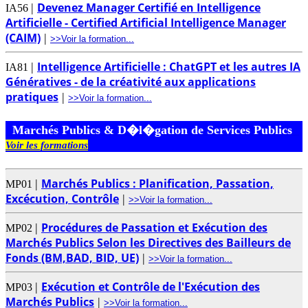
Devenez Manager Certifié en Intelligence
|
IA56
Artificielle - Certified Artificial Intelligence Manager
(CAIM)
|
>>Voir la formation...
Intelligence Artificielle : ChatGPT et les autres IA
|
IA81
Génératives - de la créativité aux applications
pratiques
|
>>Voir la formation...
Marchés Publics & D�l�gation de Services Publics
Voir les formations
Marchés Publics : Planification, Passation,
|
MP01
Excécution, Contrôle
|
>>Voir la formation...
Procédures de Passation et Exécution des
|
MP02
Marchés Publics Selon les Directives des Bailleurs de
Fonds (BM,BAD, BID, UE)
|
>>Voir la formation...
Exécution et Contrôle de l'Exécution des
|
MP03
Marchés Publics
|
>>Voir la formation...